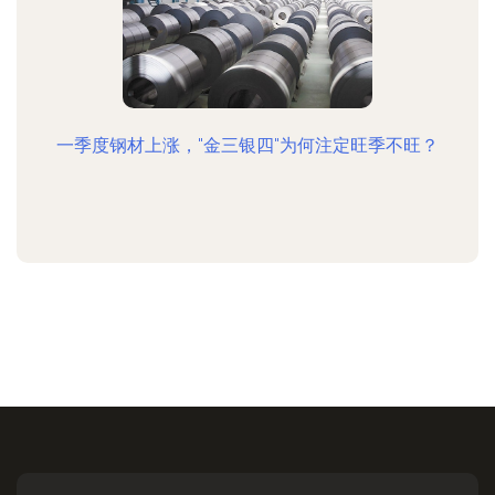
一季度钢材上涨，"金三银四"为何注定旺季不旺？