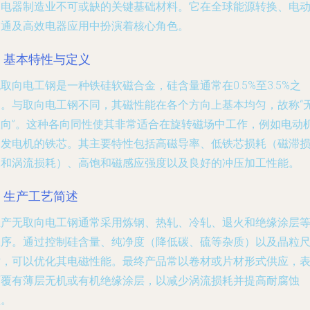
和电器制造业不可或缺的关键基础材料。它在全球能源转换、电
交通及高效电器应用中扮演着核心角色。
. 基本特性与定义
取向电工钢是一种铁硅软磁合金，硅含量通常在0.5%至3.5%之
间。与取向电工钢不同，其磁性能在各个方向上基本均匀，故称“
取向”。这种各向同性使其非常适合在旋转磁场中工作，例如电动
和发电机的铁芯。其主要特性包括高磁导率、低铁芯损耗（磁滞
耗和涡流损耗）、高饱和磁感应强度以及良好的冲压加工性能。
. 生产工艺简述
生产无取向电工钢通常采用炼钢、热轧、冷轧、退火和绝缘涂层
工序。通过控制硅含量、纯净度（降低碳、硫等杂质）以及晶粒
寸，可以优化其电磁性能。最终产品常以卷材或片材形式供应，
面覆有薄层无机或有机绝缘涂层，以减少涡流损耗并提高耐腐蚀
性。