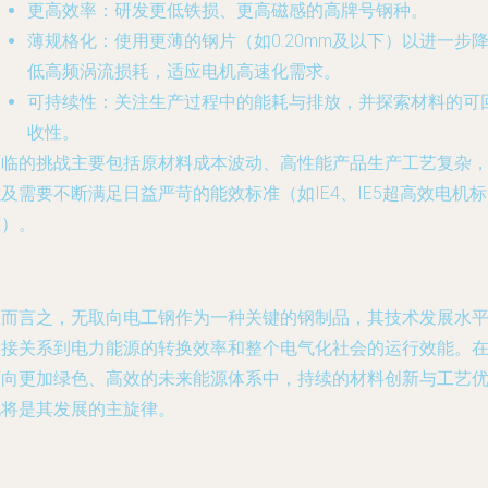
更高效率
：研发更低铁损、更高磁感的高牌号钢种。
薄规格化
：使用更薄的钢片（如0.20mm及以下）以进一步
低高频涡流损耗，适应电机高速化需求。
可持续性
：关注生产过程中的能耗与排放，并探索材料的可
收性。
面临的挑战主要包括原材料成本波动、高性能产品生产工艺复杂
及需要不断满足日益严苛的能效标准（如IE4、IE5超高效电机标
准）。
总而言之，无取向电工钢作为一种关键的钢制品，其技术发展水
直接关系到电力能源的转换效率和整个电气化社会的运行效能。
迈向更加绿色、高效的未来能源体系中，持续的材料创新与工艺
化将是其发展的主旋律。