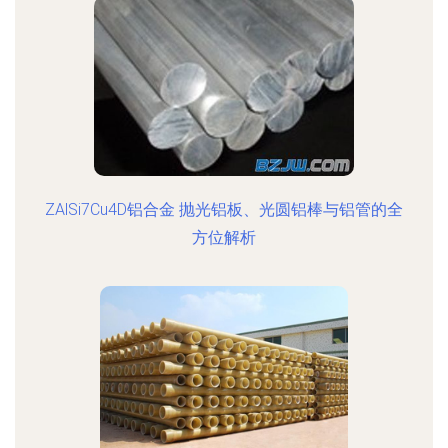
ZAlSi7Cu4D铝合金 抛光铝板、光圆铝棒与铝管的全
方位解析