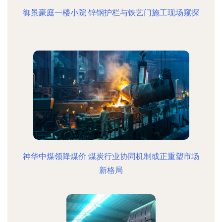
御景豪庭一楼小院 锌钢护栏与铁艺门施工现场窥探
神华中煤领降煤价 煤炭行业协同机制或正重塑市场
新格局